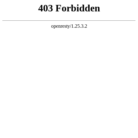
k8网站
今天是：2026年8月7日 星期五
您好，欢迎走进广东中铸智能装备有限公司！
10年生产铸造厂专用造型机经验
专注生产造型机和浇铸线厂家
可办理分期付款
13924299576
24小时咨询热线：
首页
K8网站机
视频展示
客户