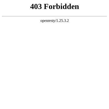
k8网站
今天是：2026年8月7日 星期五
您好，欢迎走进广东中铸智能装备有限公司！
10年生产铸造厂专用造型机经验
专注生产造型机和浇铸线厂家
可办理分期付款
13924299576
24小时咨询热线：
首页
K8网站机
视频展示
客户