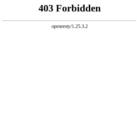
k8集团
您好，欢迎来到南充得劳斯集装箱有限公司官网！
企业分站
|
网站地图
|
RSS
|
XML
|
您有
81
条询盘信息！
咨询热线
18582222168
网站首页
公司简介
产品中心
别墅风格
厕所
车库
大波纹
岗亭
门禁
平板箱
小店
折叠箱
案例展示
营业执照